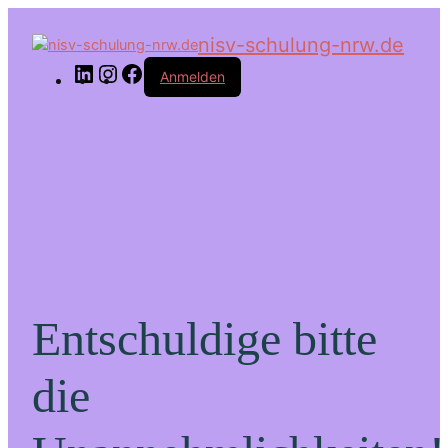
LinkedIn
Instagram
Facebook
nisv-schulung-nrw.de
Anmelden
Entschuldige bitte
die