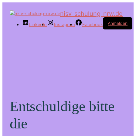
nisv-schulung-nrw.de
Anmelden
LinkedIn
Instagram
Facebook
Entschuldige bitte
die