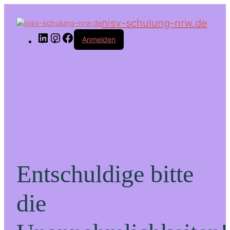
LinkedIn
Instagram
Facebook
nisv-schulung-nrw.de
Anmelden
Entschuldige bitte
die